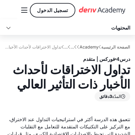

تسجيل الدخول
المحتويات

وضع الأساس قبل الإعلانات الكبرى
إدارة المخاطر—جوهر تداول الاختراق
الخاتمة: تحقيق النجاح في تداول الاختراقات
تكتيكات الدخول المتقدمة لتداول الاختراقات
الصفحة الرئيسية
Academy
...
...
تداول الاختراقات لأحداث الأخبار ذات التأثير العالي





درس
4
فوركس | متقدم
تداول الاختراقات لأحداث
الأخبار ذات التأثير العالي
المدّة
3
دقائق

تتعمق هذه الدرسة أكثر في استراتيجيات التداول عند الاختراق،
مع التركيز على التكتيكات المتقدمة للتعامل مع التقلبات
الشديدة التي تحيط بالإصدارات الاقتصادية الكبرى، مثل قرارات