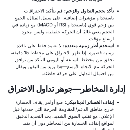
تأكد بحجم التداول والزخم:
قم بتأكيد الاختراقات
باستخدام مؤشرات إضافية. على سبيل المثال، الجمع
بين زخم قوي (باستخدام RSI أو MACD) مع زيادة في
الحجم يعني غالبًا أن الحركة حقيقية، وليس مجرد
ارتفاع مؤقت.
استخدم أطر زمنية متعددة:
لا تعتمد فقط على نافذة
زمنية قصيرة. إذا ظهر الاختراق على مخطط 15 دقيقة،
تحقق من مخطط الساعة أو اليومي للتأكد من توافق
الحركة مع الاتجاه الأوسع—هذا يزيد من اليقين ويقلل
من احتمال التداول على حركة خاطئة.
إدارة المخاطر—جوهر تداول الاختراق
إيقاف الخسائر الديناميكي:
ضع أوامر إيقاف الخسارة
خارج مناطق الدعم/المقاومة الحرجة التي حددتها قبل
الإعلان. مع تقلب السوق الشديد، يحد التحديد الدقيق
لمواقع إيقاف الخسارة من المخاطر دون أن يقيد