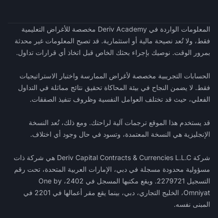
المعلومات الواردة في Deriv Academy مخصصة للأغراض التعليمية
فقط، ولا تُعد نصيحة مالية أو استثمارية. قد تصبح المعلومات غير محدثة
بمرور الوقت. نوصيك بإجراء بحثك الخاص قبل اتخاذ أي قرارات تداول.
الحسابات التجريبية مخصصة لأغراض الممارسة واختبار الاستراتيجيات
فقط. لا يضمن النجاح في بيئة المحاكاة تحقيق نتائج مماثلة في التداول
الفعلي، حيث قد تختلف العوامل النفسية وظروف تنفيذ الصفقات.
قد يستخدم هذا الموقع ترجمات آلية لراحتك. ومع ذلك، تُعد النسخة
الإنجليزية هي النسخة المعتمدة، وتسود في حال وجود أي اختلاف.
شركة Deriv Capital Contracts & Currencies L.L.C هي شركة ذات
مسؤولية محدودة مسجلة في دبي، الإمارات العربية المتحدة، تحت رقم
التسجيل 2279721. ويقع مكتبها المسجل في 2402، One by
Omniyat، الخليج التجاري، دبي، بينما يقع مقر أعمالها في 2201 في
المبنى نفسه.