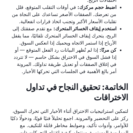
احتمالات الربح.
اضبط حجم مركزك:
في أوقات التقلب المتوقع، قلل
من تعرضك. الصفقات الأصغر تساعدك على النجاة من
تقلبات الأسعار الأكبر وتجنب اتخاذ قرارات انفعالية.
استخدم إيقاف الخسائر المتحرك:
مع تقدم صفقتك إلى
الربح، يتحرك إيقاف الخسائر المتحرك تلقائيًا، مما يقفل
الأرباح إذا استمر الاتجاه ويحميك إذا انعكس السوق.
كن مرنًا:
إذا لم تُظهر البيانات رد الفعل المتوقع — أو
إذا فشل السوق في الاختراق بشكل حاسم — لا تتردد
في إغلاق الصفقات أو تعديل طريقة تداولك. المرونة
أمر بالغ الأهمية في الجلسات التي تحركها الأخبار.
الخاتمة: تحقيق النجاح في تداول
الاختراقات
لتمكين استراتيجيات الاختراق أثناء الأخبار التي تحرك السوق،
ركز على التحضير والمرونة. اجمع تحليلاً فنيًا قويًا، ودخولًا ذكيًا
للأوامر، وأدوات تأكيد، وضوابط مخاطر قابلة للتكيف. مع
الممارسة المستمرة، ستتعلم كيفية اغتنام التحركات ذات