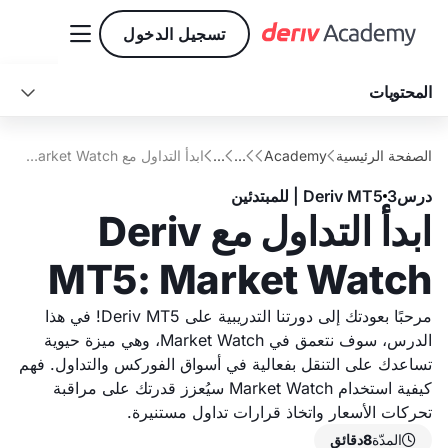

تسجيل الدخول
المحتويات

ما هو Market Watch؟
الخاتمة
الصفحة الرئيسية
Academy
...
...
ابدأ التداول مع Deriv MT5: Market Watch





الوظائف الرئيسية لـ Market Watch
درس
3
Deriv MT5 | للمبتدئين
ابدأ التداول مع Deriv
MT5: Market Watch
مرحبًا بعودتك إلى دورتنا التدريبية على Deriv MT5! في هذا
الدرس، سوف نتعمق في Market Watch، وهي ميزة حيوية
تساعدك على التنقل بفعالية في أسواق الفوركس والتداول. فهم
كيفية استخدام Market Watch سيُعزز قدرتك على مراقبة
تحركات الأسعار واتخاذ قرارات تداول مستنيرة.
المدّة
8
دقائق
