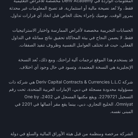
المعلومات الواردة في Deriv Academy مخصصة للأغراض التعليمية
فقط، ولا تُعد نصيحة مالية أو استثمارية. قد تصبح المعلومات غير محدثة
بمرور الوقت. نوصيك بإجراء بحثك الخاص قبل اتخاذ أي قرارات تداول.
الحسابات التجريبية مخصصة لأغراض الممارسة واختبار الاستراتيجيات
فقط. لا يضمن النجاح في بيئة المحاكاة تحقيق نتائج مماثلة في التداول
الفعلي، حيث قد تختلف العوامل النفسية وظروف تنفيذ الصفقات.
قد يستخدم هذا الموقع ترجمات آلية لراحتك. ومع ذلك، تُعد النسخة
الإنجليزية هي النسخة المعتمدة، وتسود في حال وجود أي اختلاف.
شركة Deriv Capital Contracts & Currencies L.L.C هي شركة ذات
مسؤولية محدودة مسجلة في دبي، الإمارات العربية المتحدة، تحت رقم
التسجيل 2279721. ويقع مكتبها المسجل في 2402، One by
Omniyat، الخليج التجاري، دبي، بينما يقع مقر أعمالها في 2201 في
المبنى نفسه.
الشركة مرخصة ومنظمة من قبل هيئة الأوراق المالية والسلع في دولة