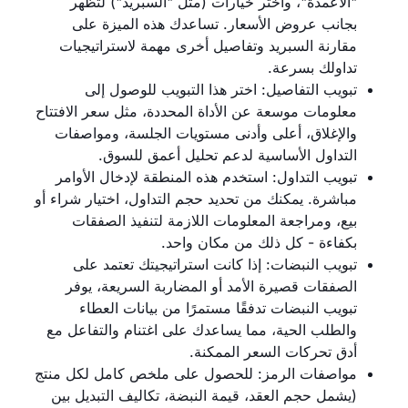
"الأعمدة"، واختر خيارات (مثل "السبريد") لتظهر
بجانب عروض الأسعار. تساعدك هذه الميزة على
مقارنة السبريد وتفاصيل أخرى مهمة لاستراتيجيات
تداولك بسرعة.
تبويب التفاصيل: اختر هذا التبويب للوصول إلى
معلومات موسعة عن الأداة المحددة، مثل سعر الافتتاح
والإغلاق، أعلى وأدنى مستويات الجلسة، ومواصفات
التداول الأساسية لدعم تحليل أعمق للسوق.
تبويب التداول: استخدم هذه المنطقة لإدخال الأوامر
مباشرة. يمكنك من تحديد حجم التداول، اختيار شراء أو
بيع، ومراجعة المعلومات اللازمة لتنفيذ الصفقات
بكفاءة - كل ذلك من مكان واحد.
تبويب النبضات: إذا كانت استراتيجيتك تعتمد على
الصفقات قصيرة الأمد أو المضاربة السريعة، يوفر
تبويب النبضات تدفقًا مستمرًا من بيانات العطاء
والطلب الحية، مما يساعدك على اغتنام والتفاعل مع
أدق تحركات السعر الممكنة.
مواصفات الرمز: للحصول على ملخص كامل لكل منتج
(يشمل حجم العقد، قيمة النبضة، تكاليف التبديل بين